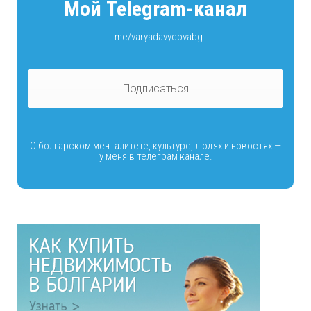
Мой Telegram-канал
t.me/varyadavydovabg
Подписаться
О болгарском менталитете, культуре, людях и новостях —
у меня в телеграм канале.