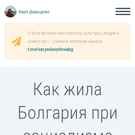
О болгарском менталитете, культуре, людях и
новостях — у меня в телеграм канале:
t.me/varyadavydovabg
Как жила
Болгария при