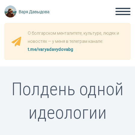
О болгарском менталитете, культуре, людях и
новостях — у меня в телеграм канале:
t.me/varyadavydovabg
Полдень одной
идеологии