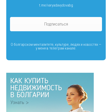
t.me/varyadavydovabg
Подписаться
О болгарском менталитете, культуре, людях и новостях —
у меня в телеграм канале.