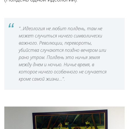
"..Идеология не любит полдень, там не
может случиться ничего символически
важного. Революции, перевороты,
убийства случаются поздно вечером или
рано утром. Полдень это ничья земля
между днем и ночью. Ничье время, в
которое ничего особенного не случается
кроме самой жизни...".