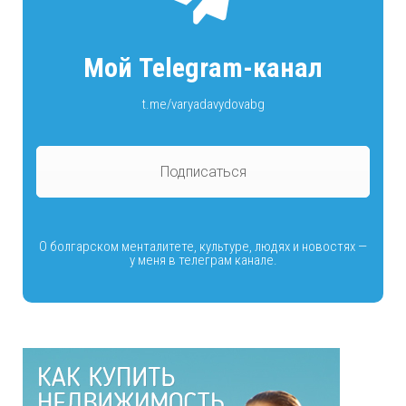
Мой Telegram-канал
t.me/varyadavydovabg
Подписаться
О болгарском менталитете, культуре, людях и новостях —
у меня в телеграм канале.