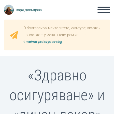
О болгарском менталитете, культуре, людях и
новостях — у меня в телеграм канале:
t.me/varyadavydovabg
«Здравно
осигуряване» и