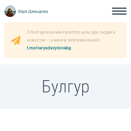
О болгарском менталитете, культуре, людях и
новостях — у меня в телеграм канале:
t.me/varyadavydovabg
Булгур