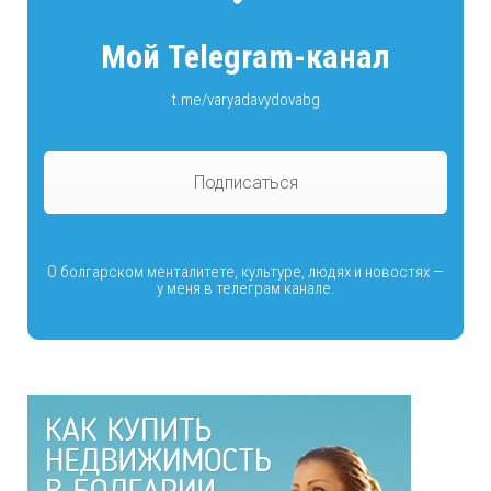
Мой Telegram-канал
t.me/varyadavydovabg
Подписаться
О болгарском менталитете, культуре, людях и новостях —
у меня в телеграм канале.