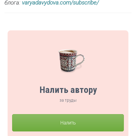
блога:
varyadavydova.com/subscribe/
Налить автору
за труды
Налить