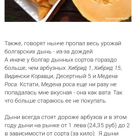
Также, говорят нынче пропал весь урожай
болгарских дынь - из-за дождей.
А иначе у болгар дынных сортов гораздо
больше, чем арбузных:
Хибрид 1
,
Хибрид 15
,
Видински Коравци
, Десертный 5 и
Медена
Роса
. Кстати,
Медена роса
еще ни разу не
попадалась мне вкусная - она как вата. Так
что больше стараюсь ее не покупать.
Дыни всегда стоят дороже арбузов и в этом
году дыни на рынке от 1 лева (24,35 руб) до 2
в зависимости от сорта (за кило). Я дыни