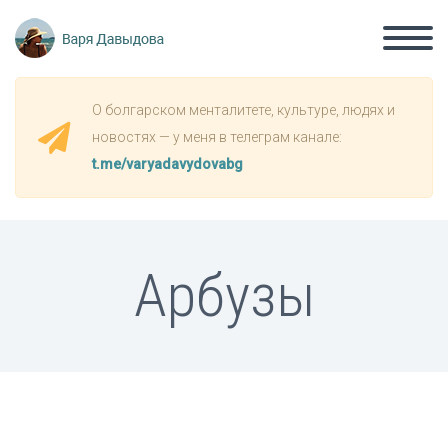
О болгарском менталитете, культуре, людях и
новостях — у меня в телеграм канале:
t.me/varyadavydovabg
Арбузы