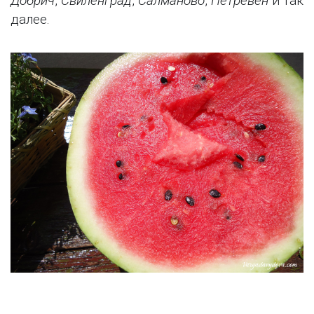
Добрич
,
Свиленград
,
Салманово
,
Петревен
и так
далее.