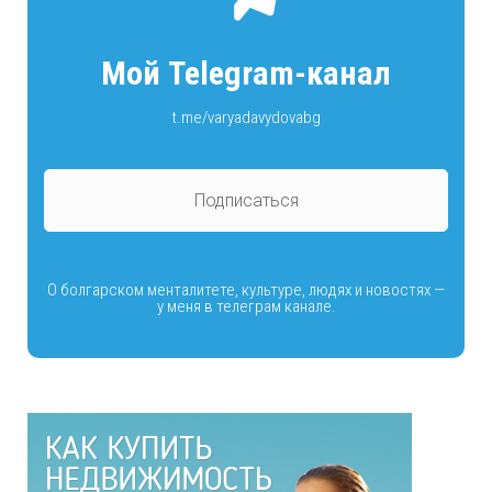
Мой Telegram-канал
t.me/varyadavydovabg
Подписаться
О болгарском менталитете, культуре, людях и новостях —
у меня в телеграм канале.