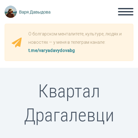
О болгарском менталитете, культуре, людях и
новостях — у меня в телеграм канале:
t.me/varyadavydovabg
Квартал
Драгалевци