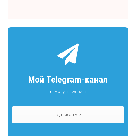
Мой Telegram-канал
t.me/varyadavydovabg
Подписаться