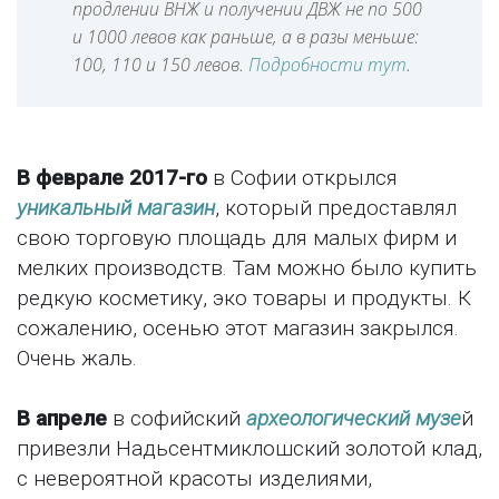
продлении ВНЖ и получении ДВЖ не по 500
и 1000 левов как раньше, а в разы меньше:
100, 110 и 150 левов.
Подробности тут
.
В феврале 2017-го
в Софии открылся
уникальный магазин
, который предоставлял
свою торговую площадь для малых фирм и
мелких производств. Там можно было купить
редкую косметику, эко товары и продукты. К
сожалению, осенью этот магазин закрылся.
Очень жаль.
В апреле
в софийский
археологический музе
й
привезли Надьсентмиклошский золотой клад,
с невероятной красоты изделиями,