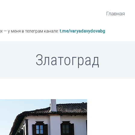
Главная
х — у меня в телеграм канале:
t.me/varyadavydovabg
Златоград