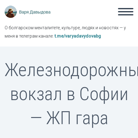
О болгарском менталитете, культуре, людях и новостях — у
меня в телеграм канале:
t.me/varyadavydovabg
Железнодорожн
вокзал в Софии
— ЖП гара