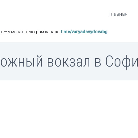
Главная
х — у меня в телеграм канале:
t.me/varyadavydovabg
ожный вокзал в Софи