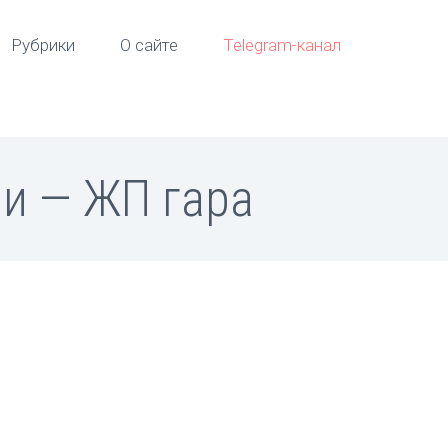
Рубрики
О сайте
Telegram-канал
и — ЖП гара