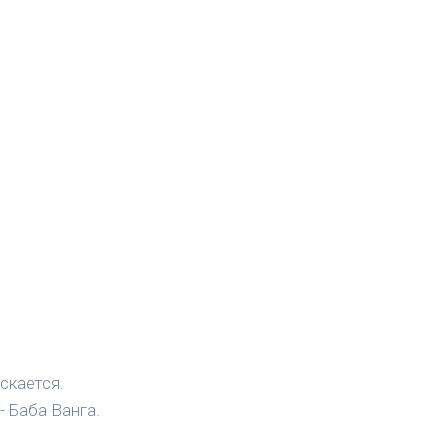
скается.
- Баба Ванга.