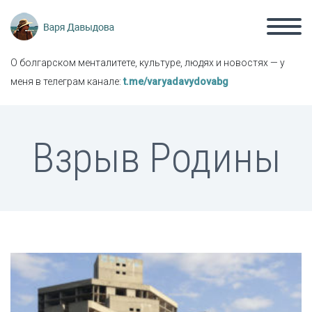
О болгарском менталитете, культуре, людях и новостях — у
меня в телеграм канале:
t.me/varyadavydovabg
Взрыв Родины