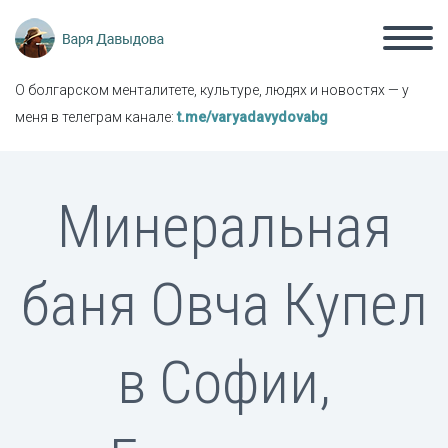
О болгарском менталитете, культуре, людях и новостях — у
меня в телеграм канале:
t.me/varyadavydovabg
Минеральная
баня Овча Купел
в Софии,