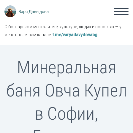
О болгарском менталитете, культуре, людях и новостях — у
меня в телеграм канале:
t.me/varyadavydovabg
Минеральная
баня Овча Купел
в Софии,