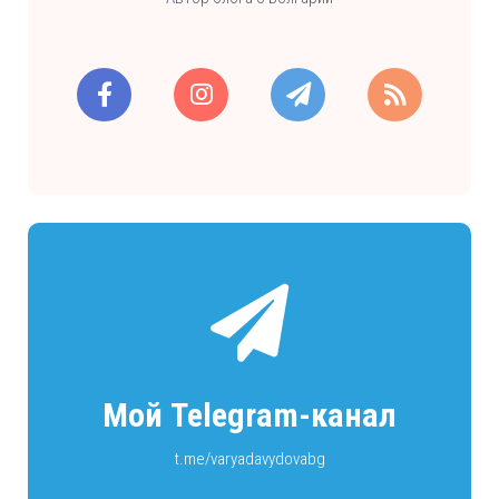
Мой Telegram-канал
t.me/varyadavydovabg