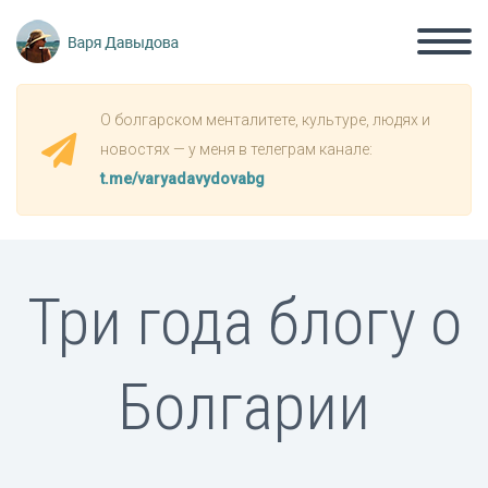
О болгарском менталитете, культуре, людях и
новостях — у меня в телеграм канале:
t.me/varyadavydovabg
Три года блогу о
Болгарии