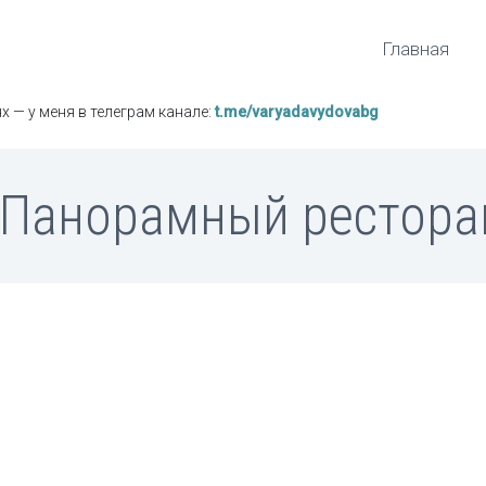
Главная
х — у меня в телеграм канале:
t.me/varyadavydovabg
. Панорамный рестора