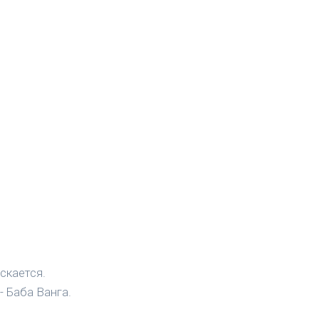
скается.
- Баба Ванга.