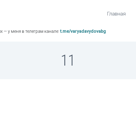
Главная
х — у меня в телеграм канале:
t.me/varyadavydovabg
11