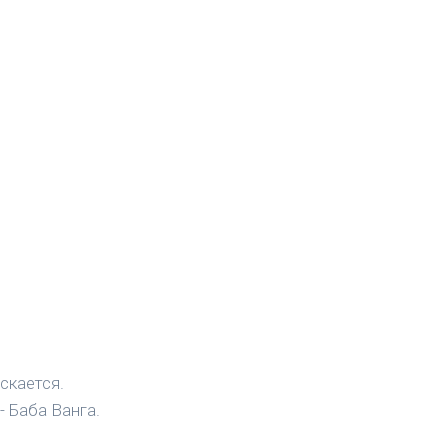
скается.
- Баба Ванга.