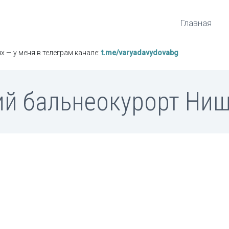
Главная
х — у меня в телеграм канале:
t.me/varyadavydovabg
ий бальнеокурорт Ниш