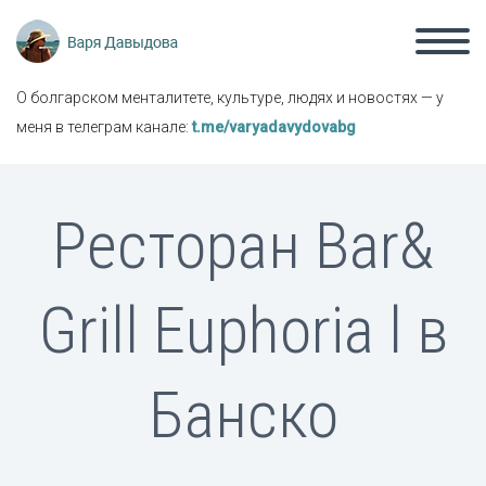
О болгарском менталитете, культуре, людях и новостях — у
меня в телеграм канале:
t.me/varyadavydovabg
Ресторан Bar&
Grill Euphoria l в
Банско