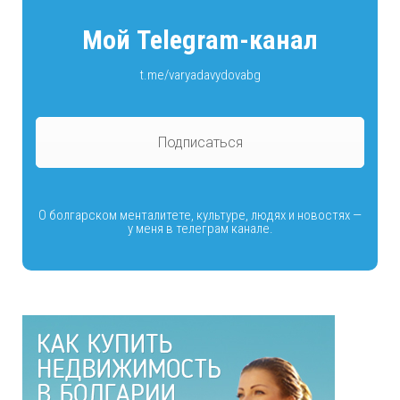
Мой Telegram-канал
t.me/varyadavydovabg
Подписаться
О болгарском менталитете, культуре, людях и новостях —
у меня в телеграм канале.