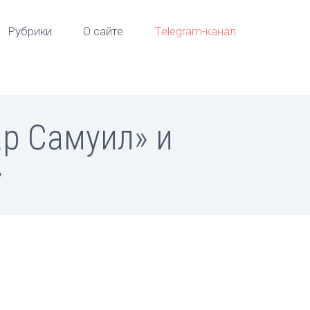
Рубрики
О сайте
Telegram-канал
ар Самуил» и
»