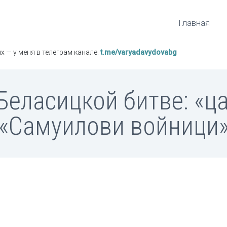
Главная
х — у меня в телеграм канале:
t.me/varyadavydovabg
еласицкой битве: «ц
«Самуилови войници