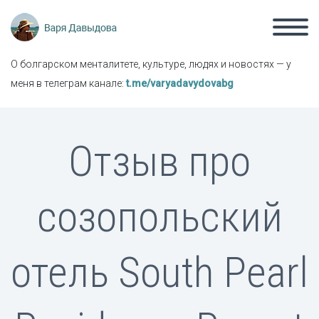
О болгарском менталитете, культуре, людях и новостях — у
меня в телеграм канале:
t.me/varyadavydovabg
Отзыв про
созопольский
отель South Pearl