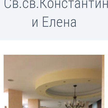
Св.св.Константи
и Елена