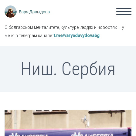
О болгарском менталитете, культуре, людях и новостях — у
меня в телеграм канале:
t.me/varyadavydovabg
Ниш. Сербия