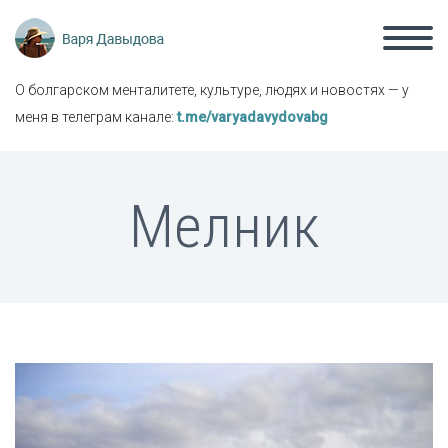
О болгарском менталитете, культуре, людях и новостях — у
меня в телеграм канале:
t.me/varyadavydovabg
Мелник