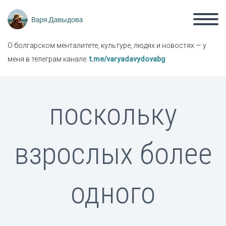
О болгарском менталитете, культуре, людях и новостях — у
меня в телеграм канале:
t.me/varyadavydovabg
поскольку
взрослых более
одного