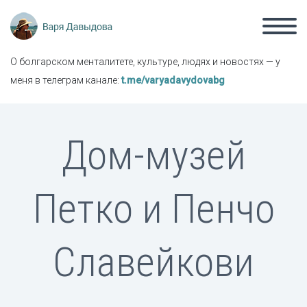
О болгарском менталитете, культуре, людях и новостях — у
меня в телеграм канале:
t.me/varyadavydovabg
Дом-музей
Петко и Пенчо
Славейкови