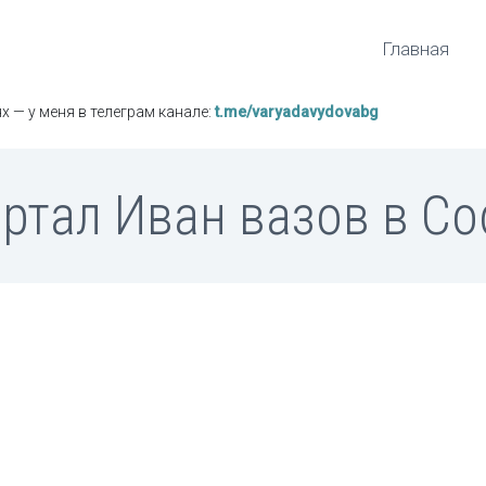
Главная
х — у меня в телеграм канале:
t.me/varyadavydovabg
ртал Иван вазов в С