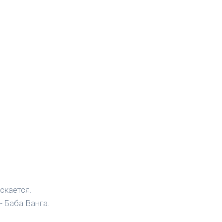
скается.
- Баба Ванга.