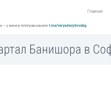
Главная
х — у меня в телеграм канале:
t.me/varyadavydovabg
артал Банишора в Со