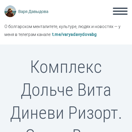
О болгарском менталитете, культуре, людях и новостях — у
меня в телеграм канале:
t.me/varyadavydovabg
Комплекс
Дольче Вита
Диневи Ризорт.