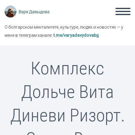
О болгарском менталитете, культуре, людях и новостях — у
меня в телеграм канале:
t.me/varyadavydovabg
Комплекс
Дольче Вита
Диневи Ризорт.