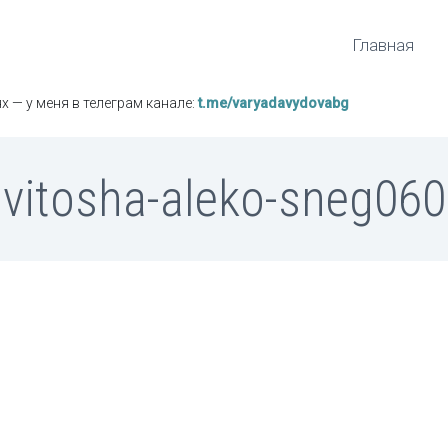
Главная
х — у меня в телеграм канале:
t.me/varyadavydovabg
vitosha-aleko-sneg060