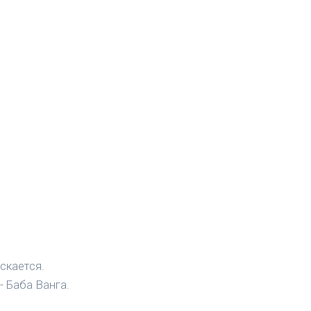
скается.
- Баба Ванга.