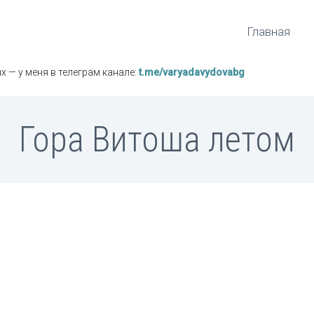
Главная
х — у меня в телеграм канале:
t.me/varyadavydovabg
Гора Витоша летом