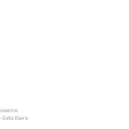
скается.
- Баба Ванга.