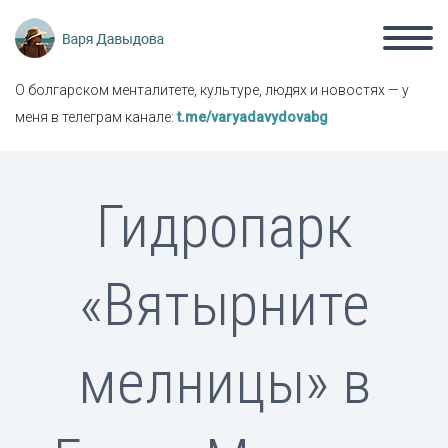
О болгарском менталитете, культуре, людях и новостях — у
меня в телеграм канале:
t.me/varyadavydovabg
Гидропарк
«Вятырните
мелницы» в