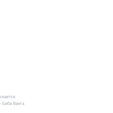
скается.
- Баба Ванга.