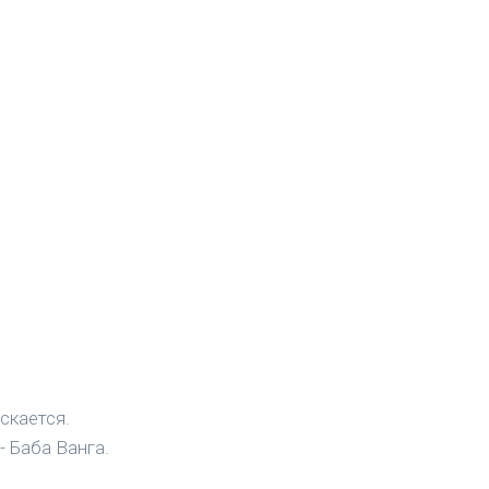
скается.
- Баба Ванга.