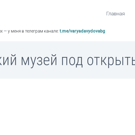
Главная
х — у меня в телеграм канале:
t.me/varyadavydovabg
ий музей под откры