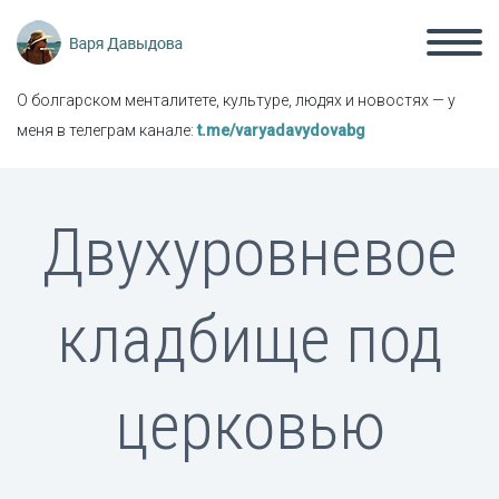
О болгарском менталитете, культуре, людях и новостях — у
меня в телеграм канале:
t.me/varyadavydovabg
Двухуровневое
кладбище под
церковью