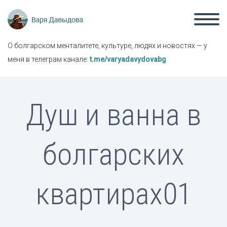
О болгарском менталитете, культуре, людях и новостях — у
меня в телеграм канале:
t.me/varyadavydovabg
Душ и ванна в
болгарских
квартирах01