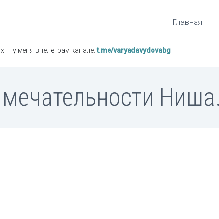
Главная
х — у меня в телеграм канале:
t.me/varyadavydovabg
мечательности Ниша