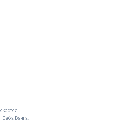
скается.
- Баба Ванга.