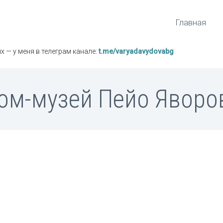
Главная
х — у меня в телеграм канале:
t.me/varyadavydovabg
ом-музей Пейо Яворо