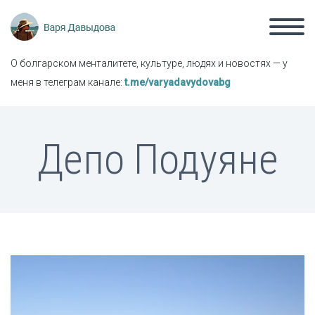
О болгарском менталитете, культуре, людях и новостях — у
меня в телеграм канале:
t.me/varyadavydovabg
Депо Подуяне