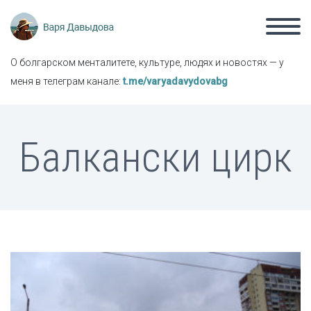
О болгарском менталитете, культуре, людях и новостях — у
меня в телеграм канале:
t.me/varyadavydovabg
Балкански цирк