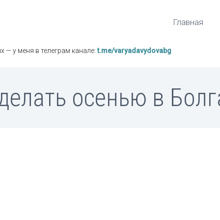
Главная
х — у меня в телеграм канале:
t.me/varyadavydovabg
делать осенью в Бол