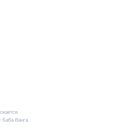
скается.
- Баба Ванга.