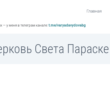
Главная
х — у меня в телеграм канале:
t.me/varyadavydovabg
ерковь Света Параске