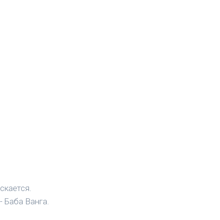
скается.
- Баба Ванга.