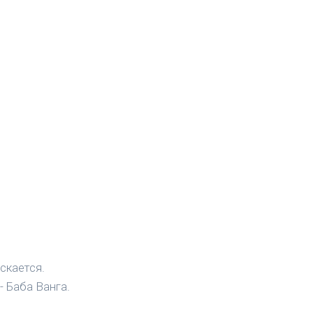
скается.
- Баба Ванга.