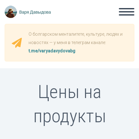
О болгарском менталитете, культуре, людях и
новостях — у меня в телеграм канале:
t.me/varyadavydovabg
Цены на
продукты