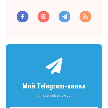
Мой Telegram-канал
t.me/varyadavydovabg