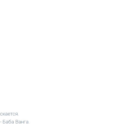
скается.
- Баба Ванга.