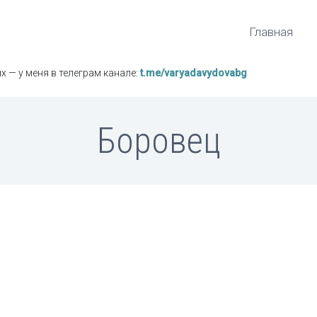
Главная
х — у меня в телеграм канале:
t.me/varyadavydovabg
Боровец