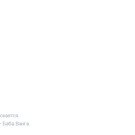
скается.
- Баба Ванга.