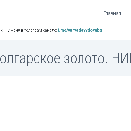
Главная
х — у меня в телеграм канале:
t.me/varyadavydovabg
олгарское золото. Н