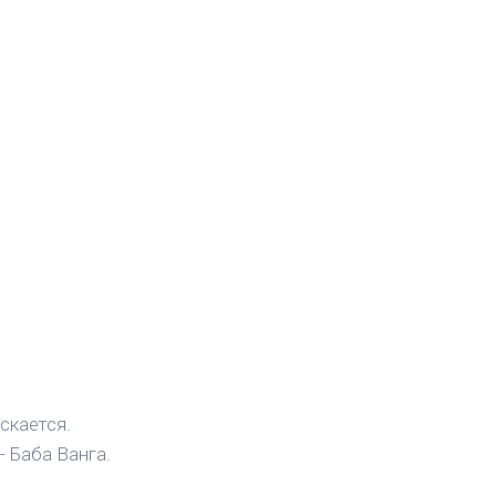
скается.
- Баба Ванга.