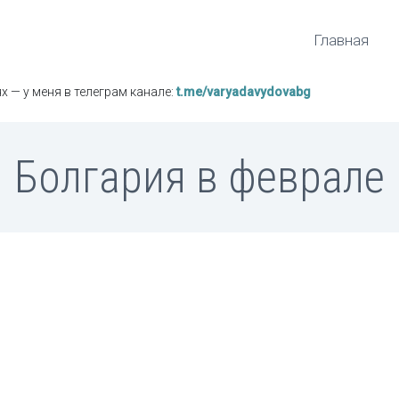
Главная
х — у меня в телеграм канале:
t.me/varyadavydovabg
Болгария в феврале