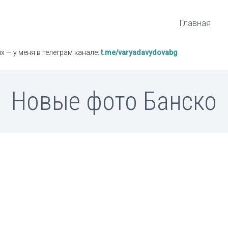
Главная
х — у меня в телеграм канале:
t.me/varyadavydovabg
Новые фото Банско