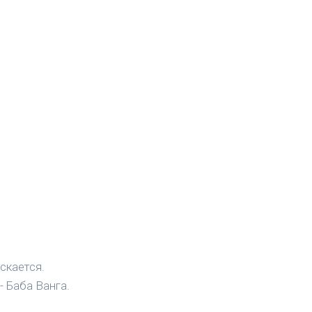
скается.
- Баба Ванга.