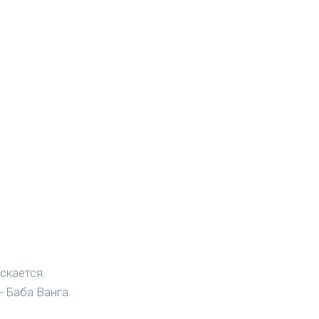
скается.
- Баба Ванга.