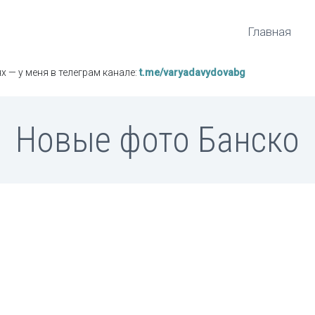
Главная
х — у меня в телеграм канале:
t.me/varyadavydovabg
Новые фото Банско